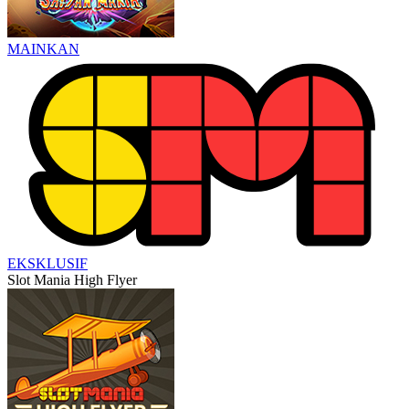
MAINKAN
EKSKLUSIF
Slot Mania High Flyer