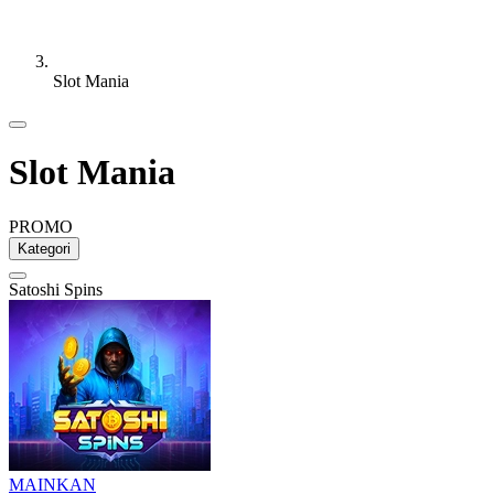
Slot Mania
Slot Mania
PROMO
Kategori
Satoshi Spins
MAINKAN