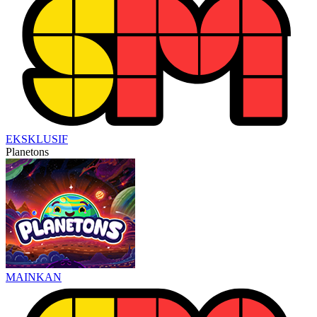
EKSKLUSIF
Planetons
MAINKAN