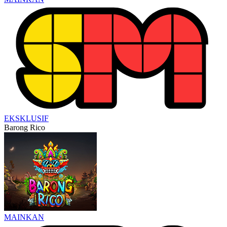
EKSKLUSIF
Barong Rico
MAINKAN