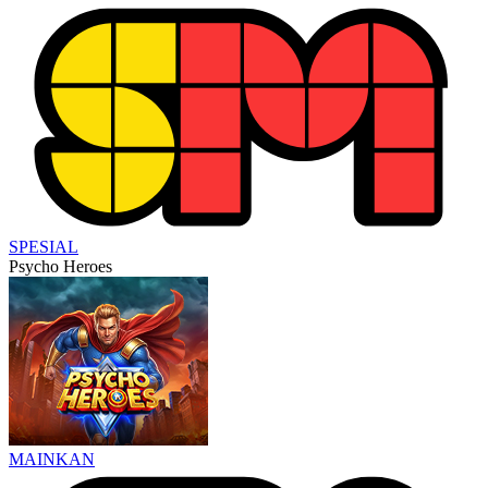
SPESIAL
Psycho Heroes
MAINKAN