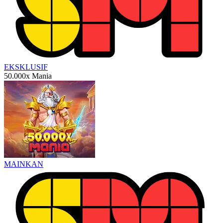
EKSKLUSIF
50.000x Mania
MAINKAN