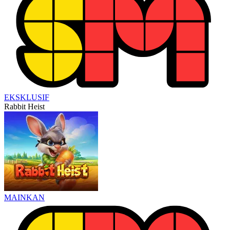
EKSKLUSIF
Rabbit Heist
MAINKAN