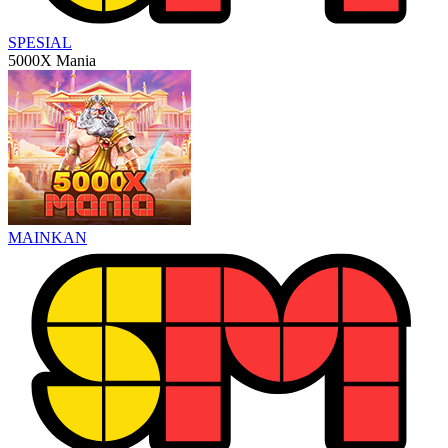
SPESIAL
5000X Mania
MAINKAN