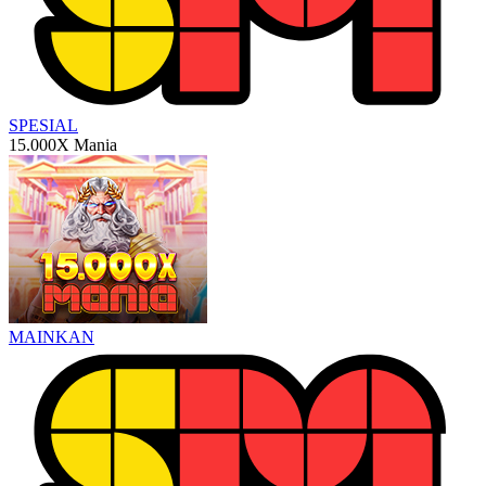
SPESIAL
15.000X Mania
MAINKAN