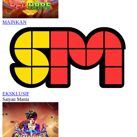
MAINKAN
EKSKLUSIF
Saiyan Mania