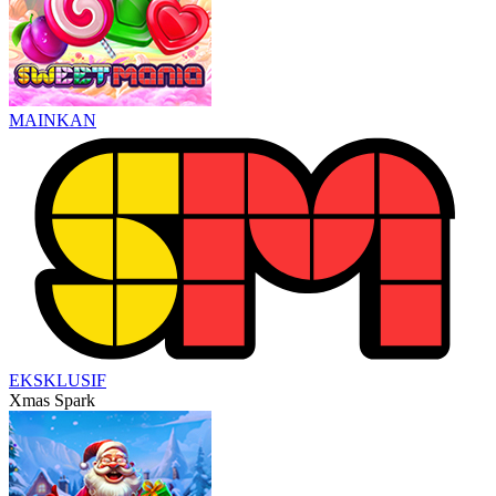
MAINKAN
EKSKLUSIF
Xmas Spark