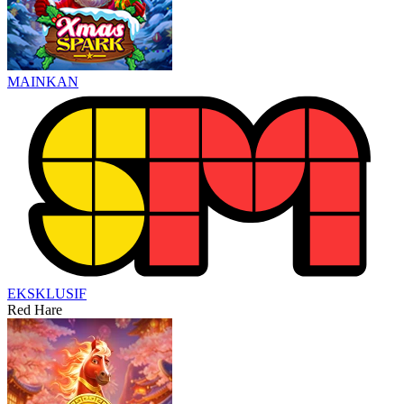
MAINKAN
EKSKLUSIF
Red Hare