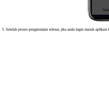
5. Setelah proses penginstalan selesai, jika anda ingin masuk aplikasi 