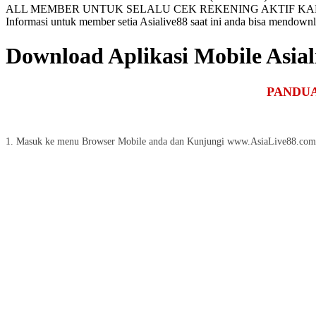
ALL MEMBER UNTUK SELALU CEK REKENING AKTIF KAM
Informasi untuk member setia Asialive88 saat ini anda bisa mendownl
Download Aplikasi Mobile Asial
PANDUA
1. Masuk ke menu Browser Mobile anda dan Kunjungi www.AsiaLive88.com s