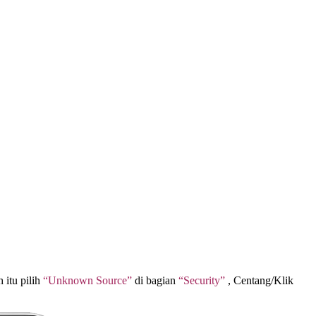
h itu pilih
“Unknown Source”
di bagian
“Security”
, Centang/Klik