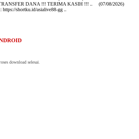
NSFER DANA !!! TERIMA KASIH !!! ..
(07/08/2026)
 : https://shortku.id/asialive88-gg ..
ANDROID
roses download selesai.