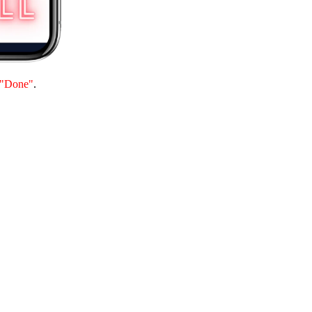
"Done"
.