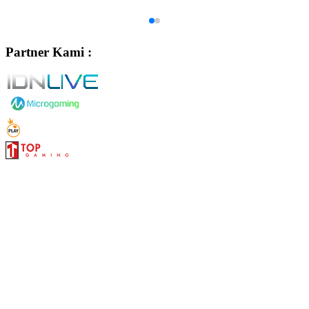
Partner Kami :