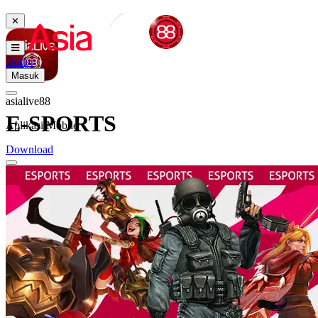
✕
Daftar
Masuk
asialive88
E-SPORTS
Aplikasi Mobile
Download