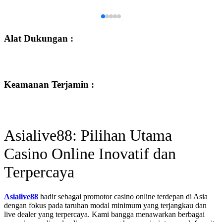
Alat Dukungan :
Keamanan Terjamin :
Asialive88: Pilihan Utama
Casino Online Inovatif dan
Terpercaya
Asialive88
hadir sebagai promotor casino online terdepan di Asia
dengan fokus pada taruhan modal minimum yang terjangkau dan
live dealer yang terpercaya. Kami bangga menawarkan berbagai