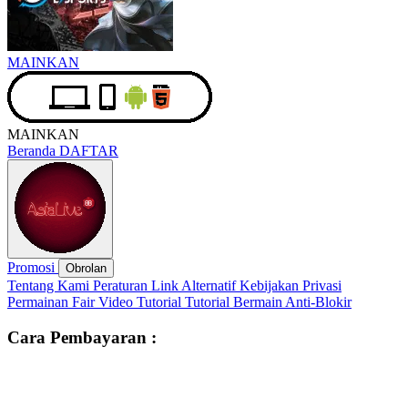
MAINKAN
MAINKAN
Beranda
DAFTAR
Promosi
Obrolan
Tentang Kami
Peraturan
Link Alternatif
Kebijakan Privasi
Permainan Fair
Video Tutorial
Tutorial Bermain
Anti-Blokir
Cara Pembayaran :