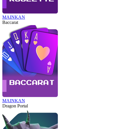
MAINKAN
Baccarat
MAINKAN
Dragon Portal