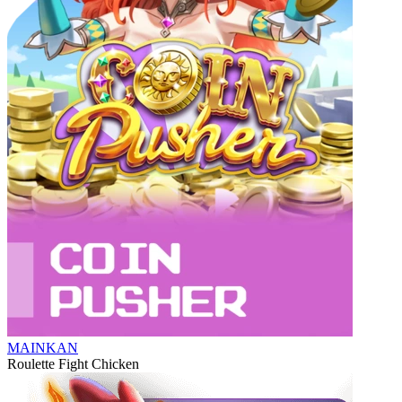
MAINKAN
Roulette Fight Chicken