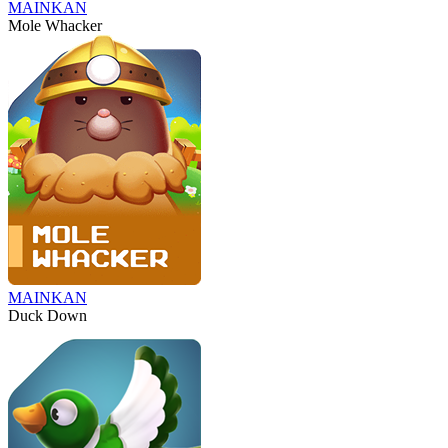
MAINKAN
Mole Whacker
MAINKAN
Duck Down