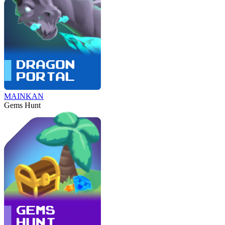
MAINKAN
Gems Hunt