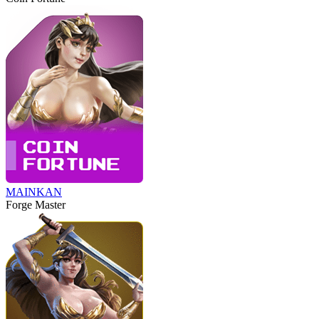
MAINKAN
Forge Master