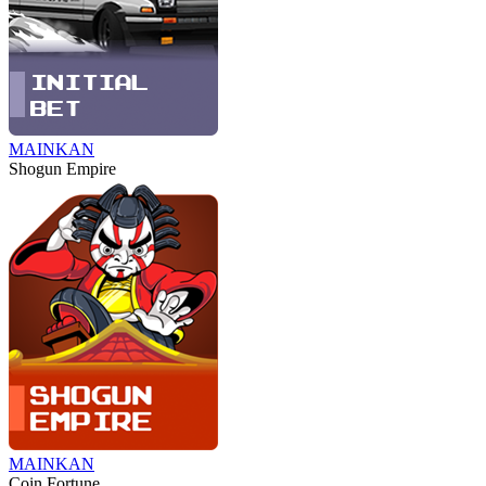
MAINKAN
Shogun Empire
MAINKAN
Coin Fortune