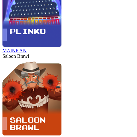
MAINKAN
Saloon Brawl