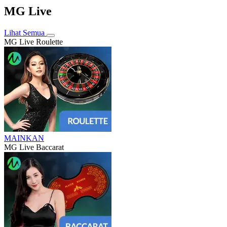
MG Live
Lihat Semua
MG Live Roulette
MAINKAN
MG Live Baccarat