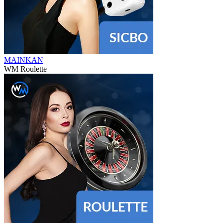
MAINKAN
WM Roulette