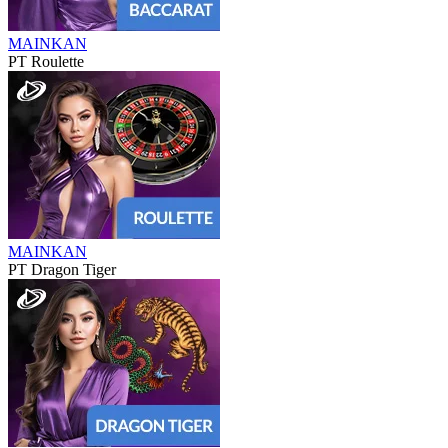
MAINKAN
PT Roulette
MAINKAN
PT Dragon Tiger