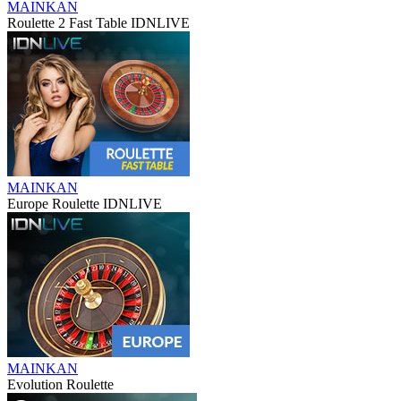
MAINKAN
Roulette 2 Fast Table IDNLIVE
MAINKAN
Europe Roulette IDNLIVE
MAINKAN
Evolution Roulette