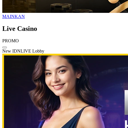
MAINKAN
Live Casino
PROMO
New IDNLIVE Lobby