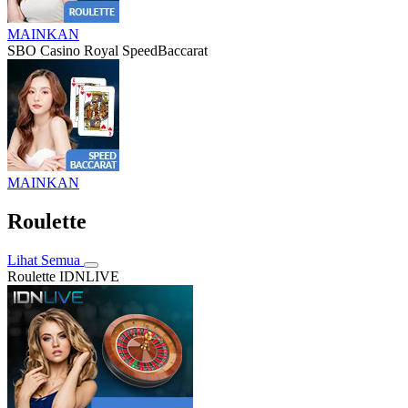
MAINKAN
SBO Casino Royal SpeedBaccarat
MAINKAN
Roulette
Lihat Semua
Roulette IDNLIVE