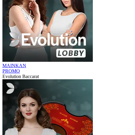
MAINKAN
PROMO
Evolution Baccarat