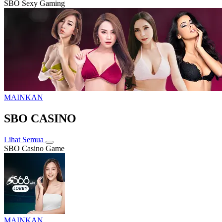
SBO Sexy Gaming
MAINKAN
SBO CASINO
Lihat Semua
SBO Casino Game
MAINKAN